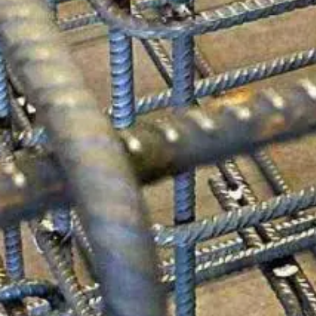
Vigliano B.se • BI