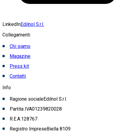
LinkedIn
Edilnol S.r.l.
Collegamenti
Chi siamo
Magazine
Press kit
Contatti
Info
Ragione sociale
Edilnol S.r.l.
Partita IVA
01239820028
R.E.A.
128767
Registro Imprese
Biella
8109