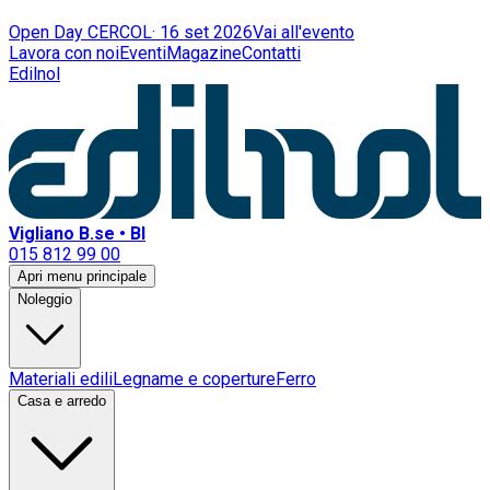
Open Day CERCOL
·
16 set 2026
Vai all'evento
Lavora con noi
Eventi
Magazine
Contatti
Edilnol
Vigliano B.se • BI
015 812 99 00
Apri menu principale
Noleggio
Materiali edili
Legname e coperture
Ferro
Casa e arredo