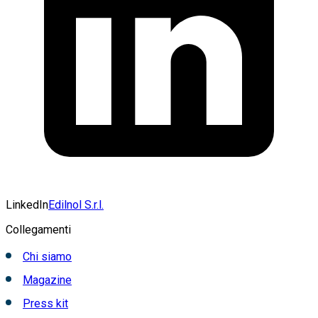
LinkedIn
Edilnol S.r.l.
Collegamenti
Chi siamo
Magazine
Press kit