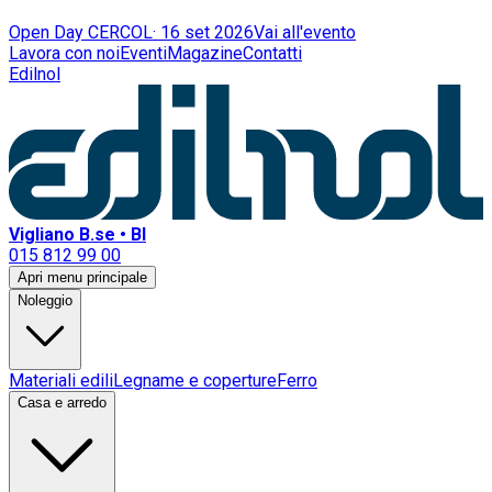
Open Day CERCOL
·
16 set 2026
Vai all'evento
Lavora con noi
Eventi
Magazine
Contatti
Edilnol
Vigliano B.se • BI
015 812 99 00
Apri menu principale
Noleggio
Materiali edili
Legname e coperture
Ferro
Casa e arredo