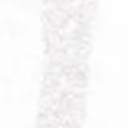
Open Day CERCOL
·
16 set 2026