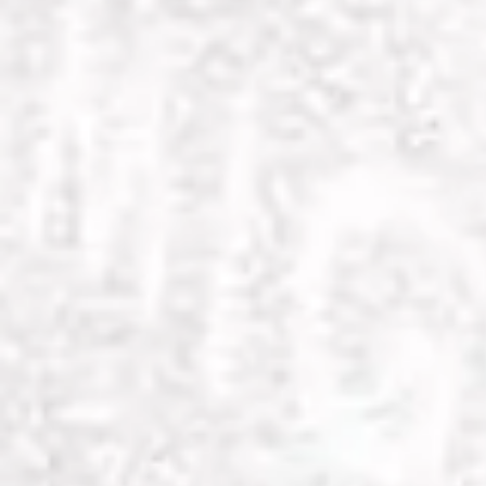
Vigliano B.se • BI